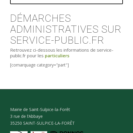
DÉMARCHES
ADMINISTRATIVES SUR
SERVICE-PUBLIC.FR
Retrouvez ci-dessous les informations de service-
public.fr pour les
particuliers
[comarquage category="part"]
Mairie de Saint-Sulpice-la-Forêt
3 rue de l’Abbaye
35250 SAINT-SULPICE-LA-FORÊT