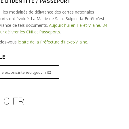
E D’IDENTITÉ / PASSEPORT
 les modalités de délivrance des cartes nationales
ports ont évolué. La Mairie de Saint-Sulpice-la-Forêt n’est
ivrance de tels documents.
Aujourd’hui en Ille-et-Vilaine, 34
 délivrer les CNI et Passeports
.
endez-vous
le site de la Préfecture d’Ille-et-Vilaine
.
LE
elections.interieur.gouv.fr
IC.FR