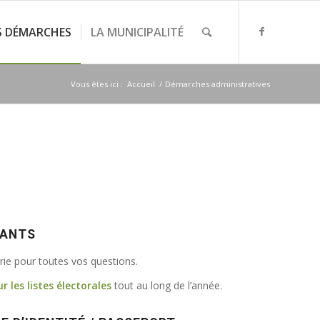
S DÉMARCHES
LA MUNICIPALITÉ
Vous êtes ici :
Accueil
/
Démarches administratives
VANTS
irie pour toutes vos questions.
ur les listes électorales
tout au long de l’année.