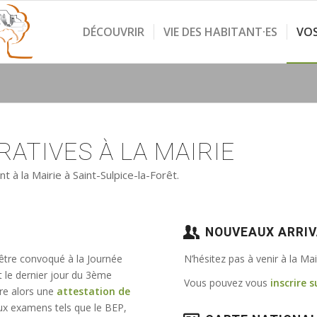
DÉCOUVRIR
VIE DES HABITANT·ES
VO
ATIVES À LA MAIRIE
à la Mairie à Saint-Sulpice-la-Forêt.
NOUVEAUX ARRI
 être convoqué à la Journée
N’hésitez pas à venir à la Ma
t le dernier jour du 3ème
Vous pouvez vous
inscrire s
vre alors une
attestation de
e aux examens tels que le BEP,