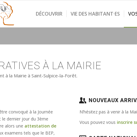
DÉCOUVRIR
VIE DES HABITANT·ES
VO
ATIVES À LA MAIRIE
à la Mairie à Saint-Sulpice-la-Forêt.
NOUVEAUX ARRI
 être convoqué à la Journée
N’hésitez pas à venir à la Ma
t le dernier jour du 3ème
Vous pouvez vous
inscrire s
vre alors une
attestation de
e aux examens tels que le BEP,