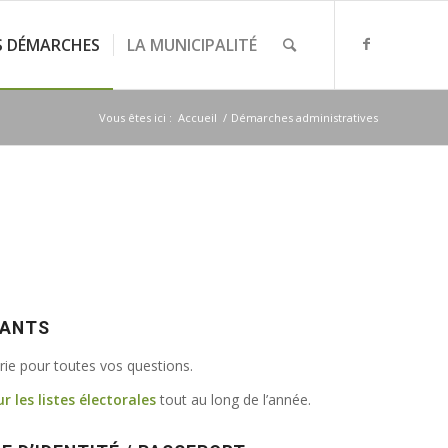
S DÉMARCHES
LA MUNICIPALITÉ
Vous êtes ici :
Accueil
/
Démarches administratives
VANTS
irie pour toutes vos questions.
ur les listes électorales
tout au long de l’année.