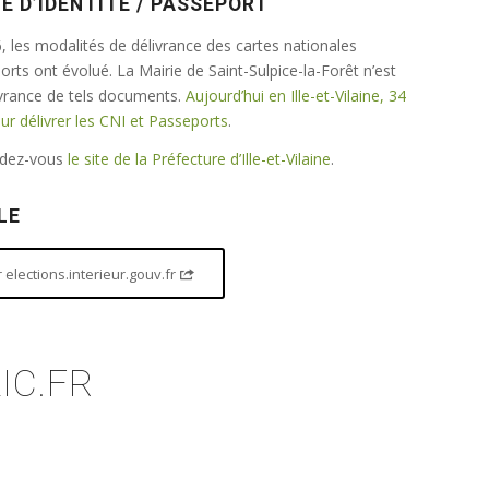
E D’IDENTITÉ / PASSEPORT
 les modalités de délivrance des cartes nationales
ports ont évolué. La Mairie de Saint-Sulpice-la-Forêt n’est
ivrance de tels documents.
Aujourd’hui en Ille-et-Vilaine, 34
 délivrer les CNI et Passeports
.
endez-vous
le site de la Préfecture d’Ille-et-Vilaine
.
LE
elections.interieur.gouv.fr
IC.FR