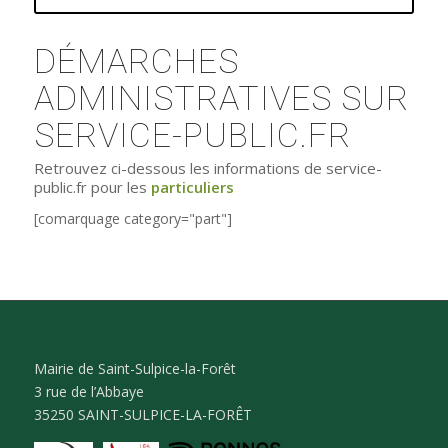
DÉMARCHES
ADMINISTRATIVES SUR
SERVICE-PUBLIC.FR
Retrouvez ci-dessous les informations de service-
public.fr pour les
particuliers
[comarquage category="part"]
Mairie de Saint-Sulpice-la-Forêt
3 rue de l’Abbaye
35250 SAINT-SULPICE-LA-FORÊT