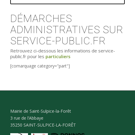
DÉMARCHES
ADMINISTRATIVES SUR
SERVICE-PUBLIC.FR
Retrouvez ci-dessous les informations de service-
public.fr pour les
particuliers
[comarquage category="part"]
Mairie de Saint-Sulpice-la-Forêt
3 rue de l’Abbaye
35250 SAINT-SULPICE-LA-FORÊT