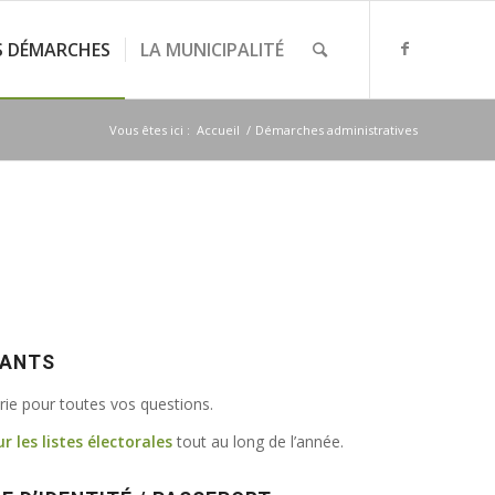
S DÉMARCHES
LA MUNICIPALITÉ
Vous êtes ici :
Accueil
/
Démarches administratives
VANTS
irie pour toutes vos questions.
ur les listes électorales
tout au long de l’année.