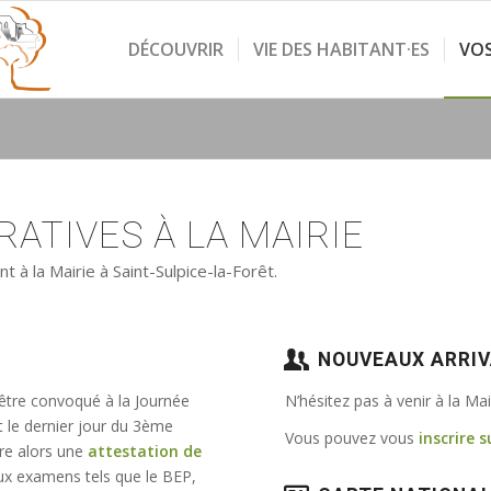
DÉCOUVRIR
VIE DES HABITANT·ES
VO
ATIVES À LA MAIRIE
à la Mairie à Saint-Sulpice-la-Forêt.
NOUVEAUX ARRI
 être convoqué à la Journée
N’hésitez pas à venir à la Ma
t le dernier jour du 3ème
Vous pouvez vous
inscrire s
vre alors une
attestation de
e aux examens tels que le BEP,