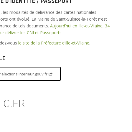
E D’IDENTITÉ / PASSEPORT
 les modalités de délivrance des cartes nationales
ports ont évolué. La Mairie de Saint-Sulpice-la-Forêt n’est
ivrance de tels documents.
Aujourd’hui en Ille-et-Vilaine, 34
 délivrer les CNI et Passeports
.
endez-vous
le site de la Préfecture d’Ille-et-Vilaine
.
LE
elections.interieur.gouv.fr
IC.FR