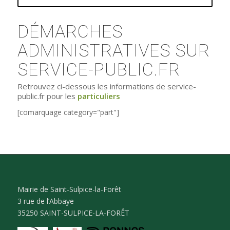
DÉMARCHES
ADMINISTRATIVES SUR
SERVICE-PUBLIC.FR
Retrouvez ci-dessous les informations de service-
public.fr pour les
particuliers
[comarquage category="part"]
Mairie de Saint-Sulpice-la-Forêt
3 rue de l’Abbaye
35250 SAINT-SULPICE-LA-FORÊT