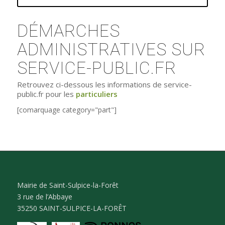
DÉMARCHES
ADMINISTRATIVES SUR
SERVICE-PUBLIC.FR
Retrouvez ci-dessous les informations de service-
public.fr pour les
particuliers
[comarquage category="part"]
Mairie de Saint-Sulpice-la-Forêt
3 rue de l’Abbaye
35250 SAINT-SULPICE-LA-FORÊT