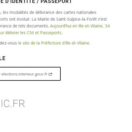
E D’IDENTITÉ / PASSEPORT
 les modalités de délivrance des cartes nationales
ports ont évolué. La Mairie de Saint-Sulpice-la-Forêt n’est
ivrance de tels documents.
Aujourd’hui en Ille-et-Vilaine, 34
 délivrer les CNI et Passeports
.
endez-vous
le site de la Préfecture d’Ille-et-Vilaine
.
LE
elections.interieur.gouv.fr
IC.FR