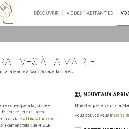
DÉCOUVRIR
VIE DES HABITANT·ES
VO
ATIVES À LA MAIRIE
à la Mairie à Saint-Sulpice-la-Forêt.
NOUVEAUX ARRI
 être convoqué à la Journée
N’hésitez pas à venir à la Ma
t le dernier jour du 3ème
Vous pouvez vous
inscrire s
vre alors une
attestation de
e aux examens tels que le BEP,