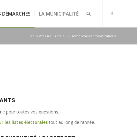
S DÉMARCHES
LA MUNICIPALITÉ
Vous êtes ici :
Accueil
/
Démarches administratives
VANTS
irie pour toutes vos questions.
ur les listes électorales
tout au long de l’année.