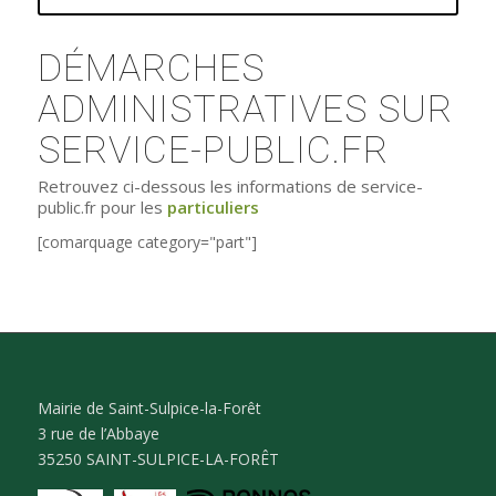
DÉMARCHES
ADMINISTRATIVES SUR
SERVICE-PUBLIC.FR
Retrouvez ci-dessous les informations de service-
public.fr pour les
particuliers
[comarquage category="part"]
Mairie de Saint-Sulpice-la-Forêt
3 rue de l’Abbaye
35250 SAINT-SULPICE-LA-FORÊT