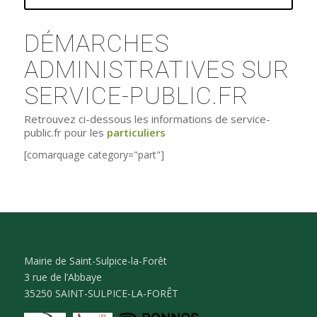
DÉMARCHES
ADMINISTRATIVES SUR
SERVICE-PUBLIC.FR
Retrouvez ci-dessous les informations de service-
public.fr pour les
particuliers
[comarquage category="part"]
Mairie de Saint-Sulpice-la-Forêt
3 rue de l’Abbaye
35250 SAINT-SULPICE-LA-FORÊT