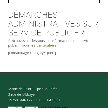
DÉMARCHES
ADMINISTRATIVES SUR
SERVICE-PUBLIC.FR
Retrouvez ci-dessous les informations de service-
public.fr pour les
particuliers
[comarquage category="part"]
Mairie de Saint-Sulpice-la-Forêt
3 rue de l’Abbaye
35250 SAINT-SULPICE-LA-FORÊT