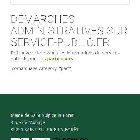
DÉMARCHES
ADMINISTRATIVES SUR
SERVICE-PUBLIC.FR
Retrouvez ci-dessous les informations de service-
public.fr pour les
particuliers
[comarquage category="part"]
Mairie de Saint-Sulpice-la-Forêt
3 rue de l’Abbaye
35250 SAINT-SULPICE-LA-FORÊT