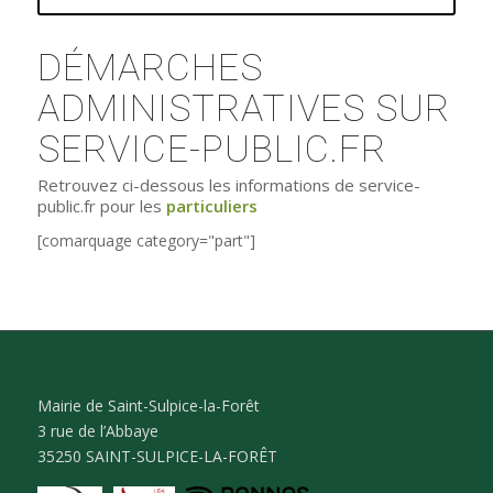
DÉMARCHES
ADMINISTRATIVES SUR
SERVICE-PUBLIC.FR
Retrouvez ci-dessous les informations de service-
public.fr pour les
particuliers
[comarquage category="part"]
Mairie de Saint-Sulpice-la-Forêt
3 rue de l’Abbaye
35250 SAINT-SULPICE-LA-FORÊT