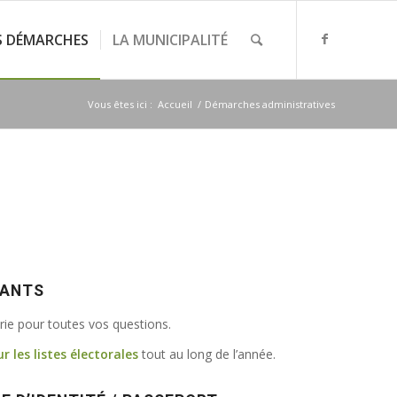
S DÉMARCHES
LA MUNICIPALITÉ
Vous êtes ici :
Accueil
/
Démarches administratives
VANTS
irie pour toutes vos questions.
ur les listes électorales
tout au long de l’année.