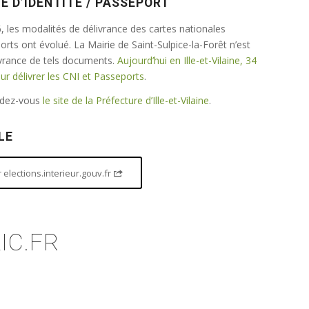
E D’IDENTITÉ / PASSEPORT
 les modalités de délivrance des cartes nationales
ports ont évolué. La Mairie de Saint-Sulpice-la-Forêt n’est
ivrance de tels documents.
Aujourd’hui en Ille-et-Vilaine, 34
 délivrer les CNI et Passeports
.
endez-vous
le site de la Préfecture d’Ille-et-Vilaine
.
LE
elections.interieur.gouv.fr
IC.FR