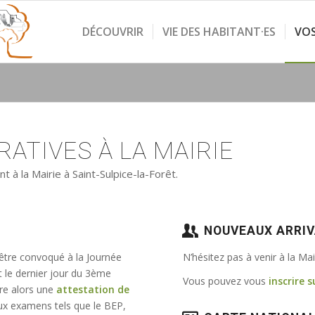
DÉCOUVRIR
VIE DES HABITANT·ES
VO
ATIVES À LA MAIRIE
à la Mairie à Saint-Sulpice-la-Forêt.
NOUVEAUX ARRI
 être convoqué à la Journée
N’hésitez pas à venir à la Ma
t le dernier jour du 3ème
Vous pouvez vous
inscrire s
vre alors une
attestation de
e aux examens tels que le BEP,