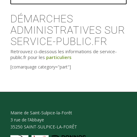
DÉMARCHES
ADMINISTRATIVES SUR
SERVICE-PUBLIC.FR
Retrouvez ci-dessous les informations de service-
public.fr pour les
particuliers
[comarquage category="part"]
Mairie de Saint-Sulpice-la-Forêt
3 rue de l’Abbaye
35250 SAINT-SULPICE-LA-FORÊT