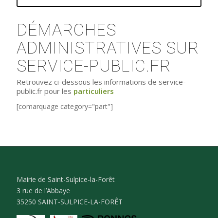
DÉMARCHES
ADMINISTRATIVES SUR
SERVICE-PUBLIC.FR
Retrouvez ci-dessous les informations de service-
public.fr pour les
particuliers
[comarquage category="part"]
Mairie de Saint-Sulpice-la-Forêt
3 rue de l’Abbaye
35250 SAINT-SULPICE-LA-FORÊT