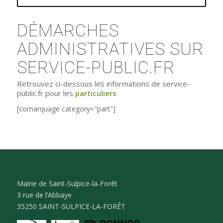
DÉMARCHES
ADMINISTRATIVES SUR
SERVICE-PUBLIC.FR
Retrouvez ci-dessous les informations de service-
public.fr pour les
particuliers
[comarquage category="part"]
Mairie de Saint-Sulpice-la-Forêt
3 rue de l’Abbaye
35250 SAINT-SULPICE-LA-FORÊT