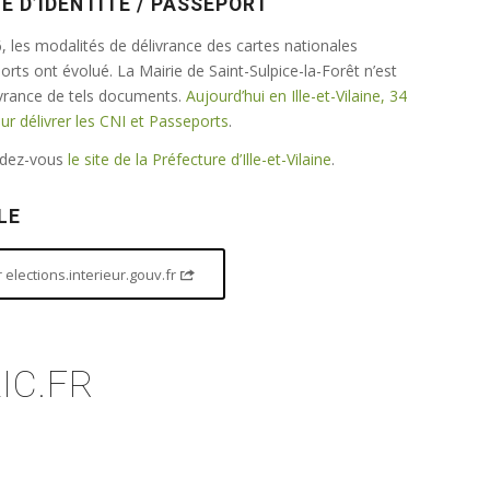
E D’IDENTITÉ / PASSEPORT
 les modalités de délivrance des cartes nationales
ports ont évolué. La Mairie de Saint-Sulpice-la-Forêt n’est
ivrance de tels documents.
Aujourd’hui en Ille-et-Vilaine, 34
 délivrer les CNI et Passeports
.
endez-vous
le site de la Préfecture d’Ille-et-Vilaine
.
LE
elections.interieur.gouv.fr
IC.FR