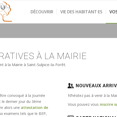
DÉCOUVRIR
VIE DES HABITANT·ES
VO
ATIVES À LA MAIRIE
à la Mairie à Saint-Sulpice-la-Forêt.
NOUVEAUX ARRI
 être convoqué à la Journée
N’hésitez pas à venir à la Ma
t le dernier jour du 3ème
Vous pouvez vous
inscrire s
vre alors une
attestation de
e aux examens tels que le BEP,