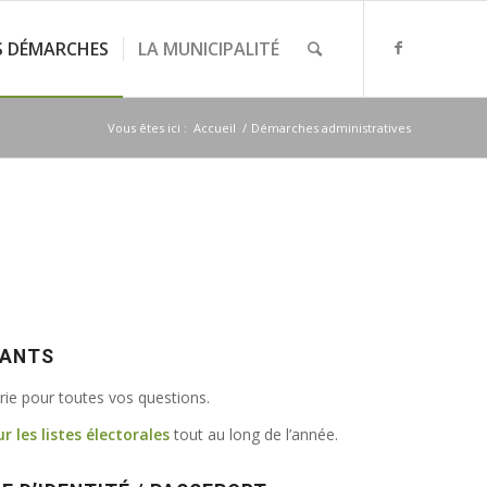
S DÉMARCHES
LA MUNICIPALITÉ
Vous êtes ici :
Accueil
/
Démarches administratives
VANTS
irie pour toutes vos questions.
ur les listes électorales
tout au long de l’année.