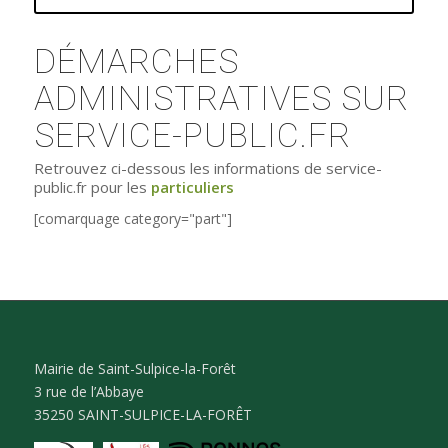
DÉMARCHES
ADMINISTRATIVES SUR
SERVICE-PUBLIC.FR
Retrouvez ci-dessous les informations de service-
public.fr pour les
particuliers
[comarquage category="part"]
Mairie de Saint-Sulpice-la-Forêt
3 rue de l’Abbaye
35250 SAINT-SULPICE-LA-FORÊT