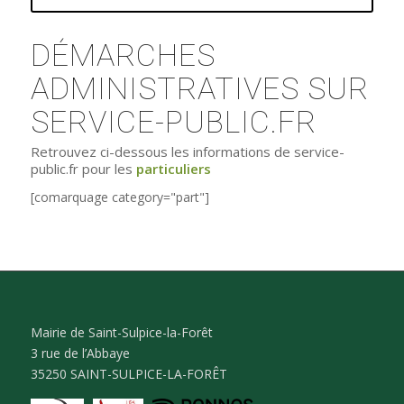
DÉMARCHES
ADMINISTRATIVES SUR
SERVICE-PUBLIC.FR
Retrouvez ci-dessous les informations de service-
public.fr pour les
particuliers
[comarquage category="part"]
Mairie de Saint-Sulpice-la-Forêt
3 rue de l’Abbaye
35250 SAINT-SULPICE-LA-FORÊT