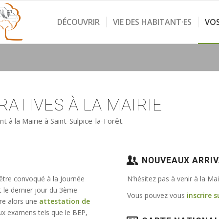
DÉCOUVRIR
VIE DES HABITANT·ES
VO
ATIVES À LA MAIRIE
à la Mairie à Saint-Sulpice-la-Forêt.
NOUVEAUX ARRI
 être convoqué à la Journée
N’hésitez pas à venir à la Ma
t le dernier jour du 3ème
Vous pouvez vous
inscrire s
vre alors une
attestation de
e aux examens tels que le BEP,