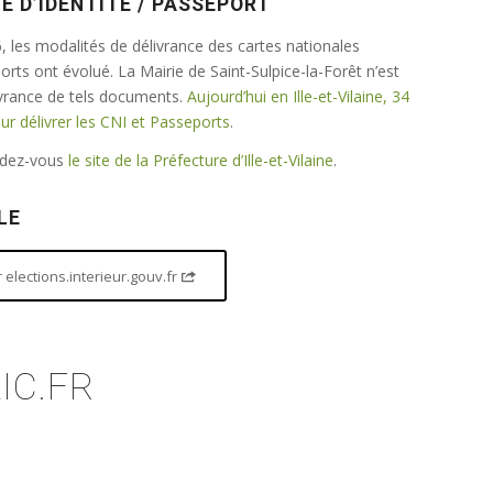
E D’IDENTITÉ / PASSEPORT
 les modalités de délivrance des cartes nationales
ports ont évolué. La Mairie de Saint-Sulpice-la-Forêt n’est
ivrance de tels documents.
Aujourd’hui en Ille-et-Vilaine, 34
 délivrer les CNI et Passeports
.
endez-vous
le site de la Préfecture d’Ille-et-Vilaine
.
LE
elections.interieur.gouv.fr
IC.FR