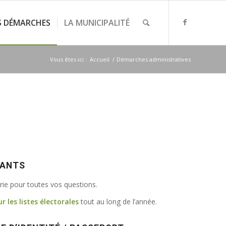
S DÉMARCHES
LA MUNICIPALITÉ
Vous êtes ici :
Accueil
/
Démarches administratives
VANTS
irie pour toutes vos questions.
ur les listes électorales
tout au long de l’année.