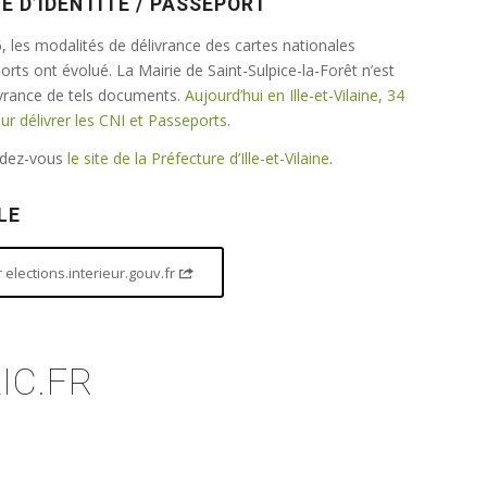
E D’IDENTITÉ / PASSEPORT
 les modalités de délivrance des cartes nationales
ports ont évolué. La Mairie de Saint-Sulpice-la-Forêt n’est
ivrance de tels documents.
Aujourd’hui en Ille-et-Vilaine, 34
 délivrer les CNI et Passeports
.
endez-vous
le site de la Préfecture d’Ille-et-Vilaine
.
LE
elections.interieur.gouv.fr
IC.FR