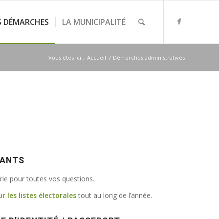
S DÉMARCHES
LA MUNICIPALITÉ
Vous êtes ici :
Accueil
/
Démarches administratives
VANTS
irie pour toutes vos questions.
ur les listes électorales
tout au long de l’année.