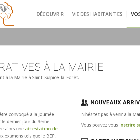
DÉCOUVRIR
VIE DES HABITANT·ES
VO
ATIVES À LA MAIRIE
à la Mairie à Saint-Sulpice-la-Forêt.
NOUVEAUX ARRI
 être convoqué à la Journée
N’hésitez pas à venir à la Ma
t le dernier jour du 3ème
Vous pouvez vous
inscrire s
vre alors une
attestation de
e aux examens tels que le BEP,