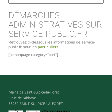
DÉMARCHES
ADMINISTRATIVES SUR
SERVICE-PUBLIC.FR
Retrouvez ci-dessous les informations de service-
public.fr pour les
particuliers
[comarquage category="part"]
Mairie de Saint-Sulpice-la-Forêt
3 rue de l’Abbaye
35250 SAINT-SULPICE-LA-FORÊT