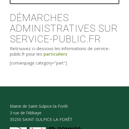
DÉMARCHES
ADMINISTRATIVES SUR
SERVICE-PUBLIC.FR
Retrouvez ci-dessous les informations de service-
public.fr pour les
particuliers
[comarquage category="part"]
Mairie de Saint-Sulpice-la-Forêt
3 rue de l’Abbaye
35250 SAINT-SULPICE-LA-FORÊT