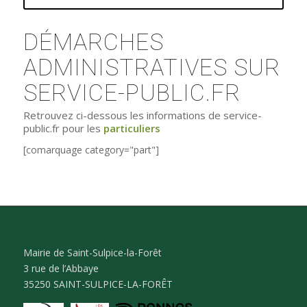
DÉMARCHES
ADMINISTRATIVES SUR
SERVICE-PUBLIC.FR
Retrouvez ci-dessous les informations de service-
public.fr pour les
particuliers
[comarquage category="part"]
Mairie de Saint-Sulpice-la-Forêt
3 rue de l’Abbaye
35250 SAINT-SULPICE-LA-FORÊT